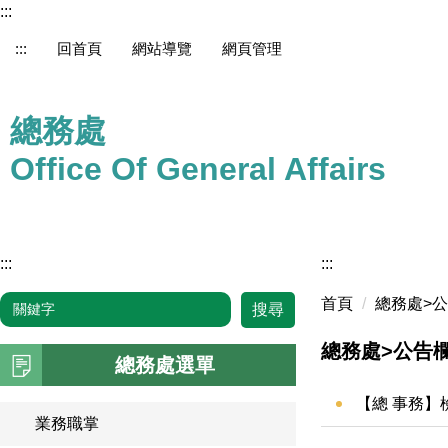
:::
跳
到
:::
回首頁
網站導覽
網頁管理
主
要
內
總務處
容
區
Office Of General Affairs
:::
:::
首頁
總務處>
搜尋
總務處>公告
總務處選單
【總 事務】
業務職掌