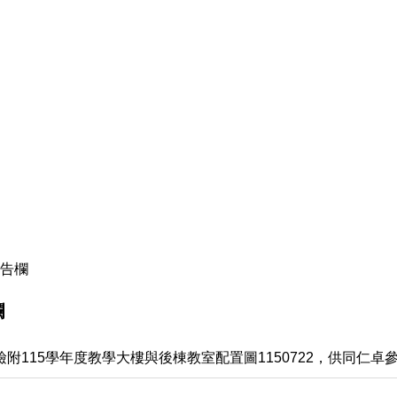
公告欄
欄
檢附115學年度教學大樓與後棟教室配置圖1150722，供同仁卓