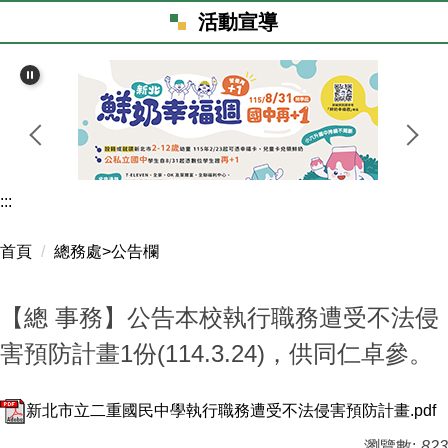
親師生專區
活動宣導
資訊場地預約
校務行政系統
新北市親師生平台
資訊設備線上報修
行政谷歌雲端信箱
新北教育局谷歌雲端服務
新北教育局信箱
會計資訊系統
校園圖書館
教育雲
重要章程
:::
校外人士協助教學或活動
防護機制申訴系統服務平臺
檔案下載
首頁
總務處>公告欄
學生健康自主管理網
公文附件
【總 事務】公告本校執行職務遭受不法侵
全國中小學題庫
最新消息
害預防計畫1份(114.3.24)，供同仁卓參。
學習扶助科技化評量系統
會計資料
新北市立二重國民中學執行職務遭受不法侵害預防計畫.pdf
服務學習
綠能校園
瀏覽數:
823