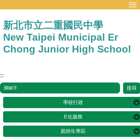
:::
跳
到
主
新北市立二重國民中學
要
New Taipei Municipal Er
內
容
Chong Junior High School
區
:::
搜尋
學校行政
學校行政
E化服務
E化服務
親師生專區
新北市公務雲