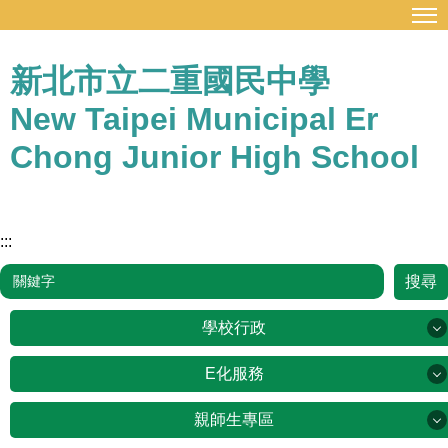
:::
跳
到
主
新北市立二重國民中學
要
New Taipei Municipal Er
內
容
Chong Junior High School
區
:::
搜尋
學校行政
學校行政
E化服務
E化服務
親師生專區
新北市公務雲