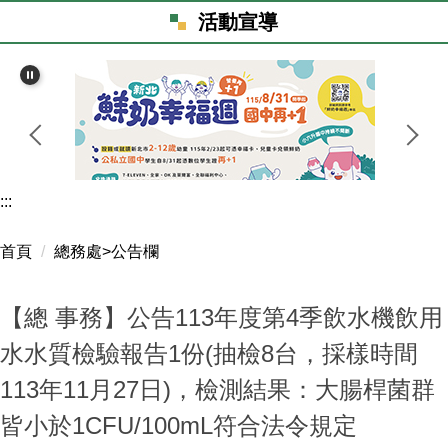
親師生專區
活動宣導
資訊場地預約
校務行政系統
新北市親師生平台
資訊設備線上報修
行政谷歌雲端信箱
新北教育局谷歌雲端服務
新北教育局信箱
會計資訊系統
校園圖書館
教育雲
重要章程
:::
校外人士協助教學或活動
防護機制申訴系統服務平臺
檔案下載
首頁
總務處>公告欄
學生健康自主管理網
公文附件
【總 事務】公告113年度第4季飲水機飲用
全國中小學題庫
最新消息
水水質檢驗報告1份(抽檢8台，採樣時間
學習扶助科技化評量系統
會計資料
113年11月27日)，檢測結果：大腸桿菌群
服務學習
綠能校園
皆小於1CFU/100mL符合法令規定