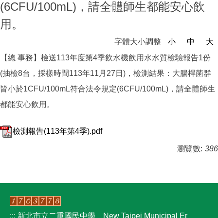
(6CFU/100mL)，請全體師生都能安心飲
營養午餐資訊
限制公告區
用。
字體大小調整
小
中
大
【總 事務】檢送113年度第4季飲水機飲用水水質檢驗報告1份
(抽檢8台，採樣時間113年11月27日)，檢測結果：大腸桿菌群
皆小於1CFU/100mL符合法令規定(6CFU/100mL)，請全體師生
都能安心飲用。
檢測報告(113年第4季).pdf
瀏覽數:
386
:::
新北市立二重國民中學 New Taipei Municipal Er