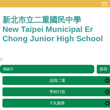
:::
跳
到
主
新北市立二重國民中學
要
New Taipei Municipal Er
內
容
Chong Junior High School
區
:::
搜尋
認識二重
認識二重
學校行政
學校行政
E化服務
English Version