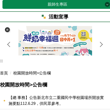
E化服務
親師生專區
新北市公務雲
學校概況
親師生專區
活動宣導
資訊場地預約
校務行政系統
地理位置
新北市親師生平台
資訊設備線上報修
行政谷歌雲端信箱
二中行政處室
新北教育局谷歌雲端服務
新北教育局信箱
會計資訊系統
二中附幼
校園圖書館
教育雲
重要章程
二重國中教師會
:::
校外人士協助教學或活動
防護機制申訴系統服務平臺
檔案下載
二重國中家長會
首頁
校園開放時間>公告欄
學生健康自主管理網
公文附件
二重國中志工隊
校園開放時間>公告欄
全國中小學題庫
最新消息
校園開放時間
【總 事務】公告新北市立二重國民中學校園場所開放實
學習扶助科技化評量系統
會計資料
施要點112.6.29，供民眾參考。