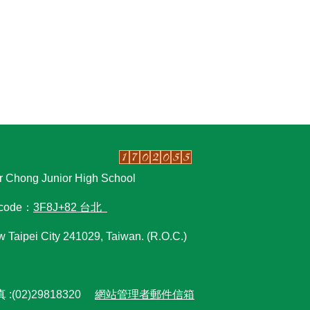
ong Junior High School
code：
3F8J+82 台北
w Taipei City 241029, Taiwan. (R.O.C.)
 :(02)29818320
網站管理者郵件信箱