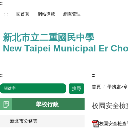
:::
跳
到
:::
回首頁
網站導覽
網頁管理
主
要
內
新北市立二重國民中學
容
區
New Taipei Municipal Er Ch
:::
:::
首頁
學務處>
搜尋
學校行政
校園安全檢
新北市公務雲
校園安全檢查手冊