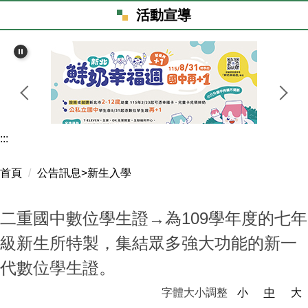
親師生專區
活動宣導
資訊場地預約
校務行政系統
新北市親師生平台
資訊設備線上報修
行政谷歌雲端信箱
新北教育局谷歌雲端服務
新北教育局信箱
會計資訊系統
校園圖書館
教育雲
重要章程
:::
校外人士協助教學或活動
防護機制申訴系統服務平臺
檔案下載
首頁
公告訊息>新生入學
學生健康自主管理網
公文附件
二重國中數位學生證→為109學年度的七年
全國中小學題庫
最新消息
級新生所特製，集結眾多強大功能的新一
學習扶助科技化評量系統
會計資料
代數位學生證。
服務學習
綠能校園
字體大小調整
小
中
大