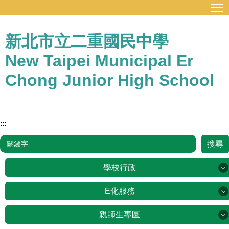
:::
跳
到
主
新北市立二重國民中學
要
New Taipei Municipal Er
內
容
Chong Junior High School
區
:::
搜尋
學校行政
學校行政
E化服務
E化服務
親師生專區
新北市公務雲