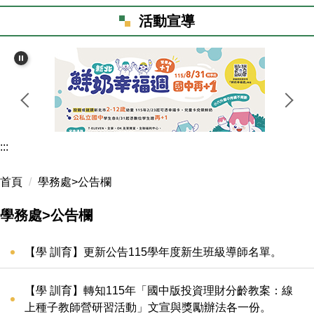
親師生專區
活動宣導
資訊場地預約
校務行政系統
檔案下載
新北市親師生平台
資訊設備線上報修
行政谷歌雲端信箱
新北教育局谷歌雲端服務
新北教育局信箱
會計資訊系統
校園圖書館
教育雲
重要章程
:::
校外人士協助教學或活動
防護機制申訴系統服務平臺
檔案下載
首頁
學務處>公告欄
學生健康自主管理網
公文附件
學務處>公告欄
全國中小學題庫
最新消息
【學 訓育】更新公告115學年度新生班級導師名單。
學習扶助科技化評量系統
會計資料
【學 訓育】轉知115年「國中版投資理財分齡教案：線
服務學習
綠能校園
上種子教師營研習活動」文宣與獎勵辦法各一份。